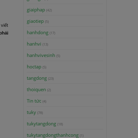
giaiphap
(42)
giaotiep
(5)
viết
hanhdong
phải
(17)
hanhvi
(13)
hanhvivesinh
(5)
hoctap
(5)
tangdong
(23)
thoiquen
(2)
Tin tức
(4)
tuky
(78)
tukytangdong
(18)
tukytangdongthanhcong
(1)