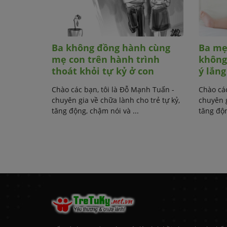
và cách
Ba không đồng hành cùng
Ba mẹ
mẹ con trên hành trình
không
thoát khỏi tự kỷ ở con
ý lắn
nh Tuấn -
trẻ tự kỷ,
Chào các bạn, tôi là Đỗ Mạnh Tuấn -
Chào các
chuyên gia về chữa lành cho trẻ tự kỷ,
chuyên g
tăng động, chậm nói và ...
tăng độn