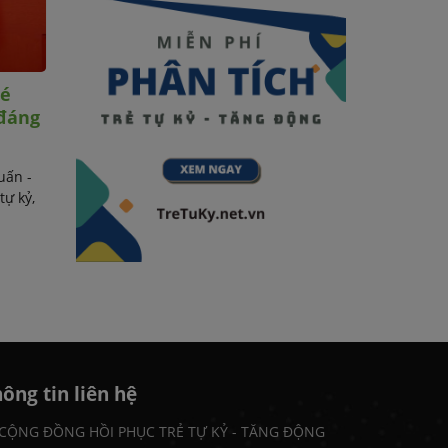
hé
Con rất bướng, không vâng
 đáng
lời ba mẹ thì phải làm sao?
Chào các bạn, tôi là Đỗ Mạnh Tuấn -
chuyên gia về chữa lành cho trẻ tự kỷ,
uấn -
tăng động, chậm nói và ...
tự kỷ,
ông tin liên hệ
CỘNG ĐỒNG HỒI PHỤC TRẺ TỰ KỶ - TĂNG ĐỘNG