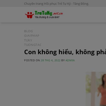
S
Chuyên trang Hồi phục Trẻ Tự Kỷ - Tăng Động.
k
i
p
t
o
BLOG
GIAIPHAP
c
TUKY
o
TUONGTAC
n
Con không hiểu, không ph
t
e
POSTED ON
28 THG 4, 2022
BY
ADMIN
n
t