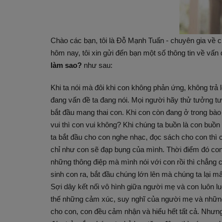
Chào các bạn, tôi là Đỗ Mạnh Tuấn - chuyên gia về ch
hôm nay, tôi xin gửi đến bạn một số thông tin về vấn
làm sao?
như sau:
Khi ta nói mà đôi khi con không phản ứng, không trả l
đang vấn đề ta đang nói. Mọi người hãy thử tưởng tư
bắt đầu mang thai con. Khi con còn đang ở trong bào
vui thì con vui không? Khi chúng ta buồn là con buồ
ta bắt đầu cho con nghe nhạc, đọc sách cho con thì
chỉ như con sẽ đạp bụng của mình. Thời điểm đó con
những thông điệp mà mình nói với con rồi thì chẳng c
sinh con ra, bắt đầu chúng lớn lên mà chúng ta lại m
Sợi dây kết nối vô hình giữa người mẹ và con luôn luô
thế những cảm xúc, suy nghĩ của người mẹ và những
cho con, con đều cảm nhận và hiểu hết tất cả. Nhưng