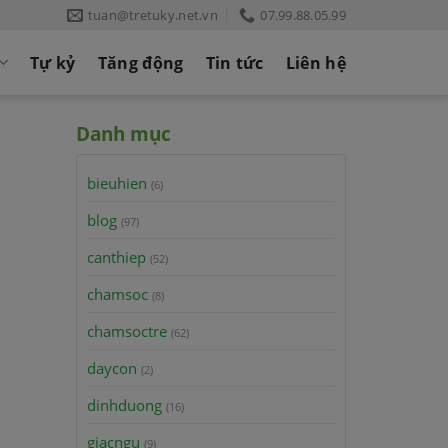
tuan@tretuky.net.vn
07.99.88.05.99
Tự kỷ
Tăng động
Tin tức
Liên hệ
Danh mục
bieuhien
(6)
blog
(97)
canthiep
(52)
chamsoc
(8)
chamsoctre
(62)
daycon
(2)
dinhduong
(16)
giacngu
(9)