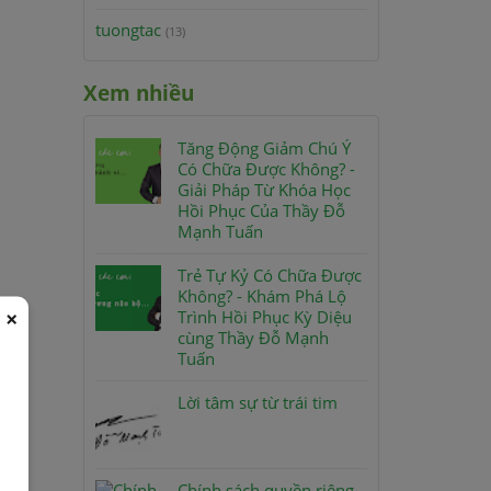
tuongtac
(13)
Xem nhiều
Tăng Động Giảm Chú Ý
Có Chữa Được Không? -
Giải Pháp Từ Khóa Học
Hồi Phục Của Thầy Đỗ
Mạnh Tuấn
Trẻ Tự Kỷ Có Chữa Được
Không? - Khám Phá Lộ
×
Trình Hồi Phục Kỳ Diệu
cùng Thầy Đỗ Mạnh
Tuấn
Lời tâm sự từ trái tim
Chính sách quyền riêng