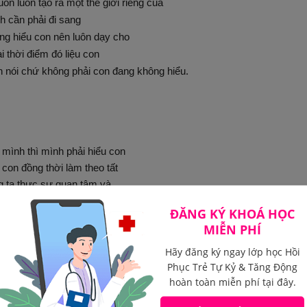
ôn luôn tạo ra một thế giới riêng của
nh cần phải đi sang
ng hiểu con nên luôn dạy cho
i thời điểm đó liệu con
 nói chứ không phải con đang không hiểu.
mình thì mình phải hiểu con
 con đồng thời làm theo tất
g ta thực sự quan tâm và
ĐĂNG KÝ KHOÁ HỌC
MIỄN PHÍ
Hãy đăng ký ngay lớp học Hồi
Phục Trẻ Tự Kỷ & Tăng Động
toàn, cảm thấy dễ chịu thì
hoàn toàn miễn phí tại đây.
à điều hiển nhiên.