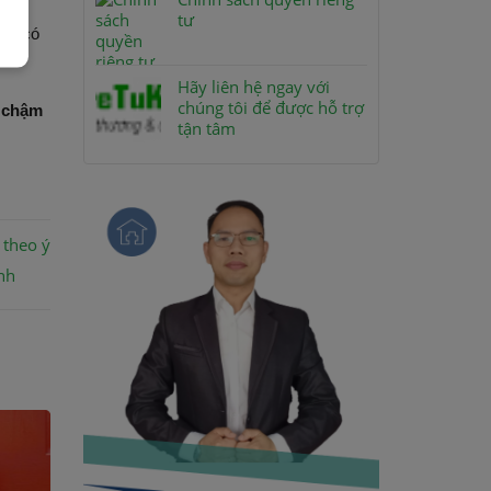
tư
cần có
Hãy liên hệ ngay với
chúng tôi để được hỗ trợ
, chậm
tận tâm
 theo ý
nh