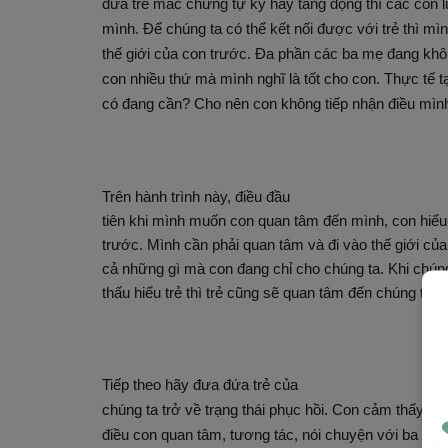
đứa trẻ mắc chứng tự kỷ hay tăng động thì các con lu
mình. Để chúng ta có thể kết nối được với trẻ thì mì
thế giới của con trước. Đa phần các ba mẹ đang khô
con nhiều thứ mà mình nghĩ là tốt cho con. Thực tế tạ
có đang cần? Cho nên con không tiếp nhận điều mình
Trên hành trình này, điều đầu
tiên khi mình muốn con quan tâm đến mình, con hiểu 
trước. Mình cần phải quan tâm và đi vào thế giới của
cả những gì mà con đang chỉ cho chúng ta. Khi chún
thấu hiểu trẻ thì trẻ cũng sẽ quan tâm đến chúng ta.
Tiếp theo hãy đưa đứa trẻ của
chúng ta trở về trạng thái phục hồi. Con cảm thấy an 
điều con quan tâm, tương tác, nói chuyện với ba mẹ l