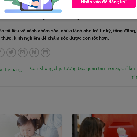
Nhấn vào để đăng ký!
thì sẽ không hiểu những gì mình nói. Chắc chắn con hiểu, chỉ là con 
a nói. Và con cần sự giúp đỡ của chúng ta để trở lên tốt hơn.
c tài liệu về cách chăm sóc, chữa lành cho trẻ tự kỷ, tăng động
ến thức, kinh nghiệm để chăm sóc được con tốt hơn.
Con không chịu tương tác, quan tâm với ai, chỉ làm
y thế bằng
mì