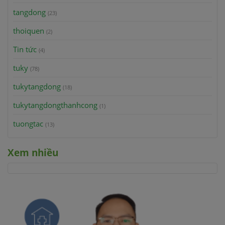
tangdong
(23)
thoiquen
(2)
Tin tức
(4)
tuky
(78)
tukytangdong
(18)
tukytangdongthanhcong
(1)
tuongtac
(13)
Xem nhiều