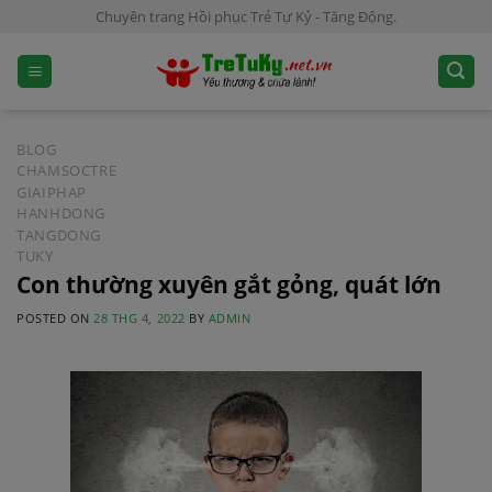
S
Chuyên trang Hồi phục Trẻ Tự Kỷ - Tăng Động.
k
i
p
t
o
BLOG
c
CHAMSOCTRE
GIAIPHAP
o
HANHDONG
n
TANGDONG
t
TUKY
e
Con thường xuyên gắt gỏng, quát lớn
n
POSTED ON
28 THG 4, 2022
BY
ADMIN
t