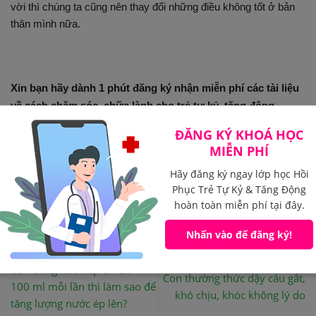
vời thì chúng ta cũng nên thay đổi những điều không tốt ở bản
thân mình nữa.
Xin bạn hãy dành 1 phút đăng ký nhận miễn phí các tài liệu
về cách chăm sóc, chữa lành cho trẻ tự kỷ, tăng động,
chậm nói từ chúng tôi, tôi sẽ gửi thêm cho bạn các kiến
ĐĂNG KÝ KHOÁ HỌC
thức, kinh nghiệm để chăm sóc được con tốt hơn.
MIỄN PHÍ
Hãy đăng ký ngay lớp học Hồi
Phục Trẻ Tự Kỷ & Tăng Động
hoàn toàn miễn phí tại đây.
Nhấn vào để đăng ký!
Con uống nước ép chỉ 50 –
Con thường thức dậy cáu gắt,
100 ml mỗi lần thì làm sao để
khó chịu, khóc không lý do
tăng lượng nước ép lên?