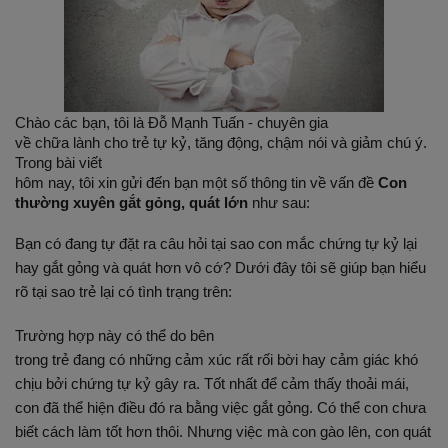
Chào các bạn, tôi là Đỗ Mạnh Tuấn - chuyên gia
về chữa lành cho trẻ tự kỷ, tăng động, chậm nói và giảm chú ý.
Trong bài viết
hôm nay, tôi xin gửi đến bạn một số thông tin về vấn đề
Con
thường xuyên gắt gỏng, quát lớn
như sau:
Bạn có đang tự đặt ra câu hỏi tại sao con mắc chứng tự kỷ lại
hay gắt gỏng và quát hơn vô cớ? Dưới đây tôi sẽ giúp bạn hiểu
rõ tại sao trẻ lại có tình trạng trên:
Trường hợp này có thể do bên
trong trẻ đang có những cảm xúc rất rối bời hay cảm giác khó
chịu bởi chứng tự kỷ gây ra. Tốt nhất để cảm thấy thoải mái,
con đã thể hiện điều đó ra bằng việc gắt gỏng. Có thể con chưa
biết cách làm tốt hơn thôi. Nhưng việc mà con gào lên, con quát