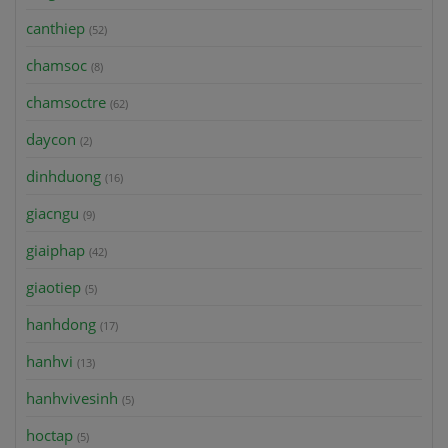
canthiep
(52)
chamsoc
(8)
chamsoctre
(62)
daycon
(2)
dinhduong
(16)
giacngu
(9)
giaiphap
(42)
giaotiep
(5)
hanhdong
(17)
hanhvi
(13)
hanhvivesinh
(5)
hoctap
(5)