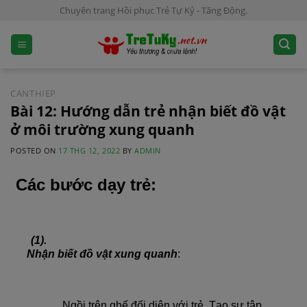
S
Chuyên trang Hồi phục Trẻ Tự Kỷ - Tăng Động.
k
i
p
t
o
CANTHIEP
c
Bài 12: Hướng dẫn trẻ nhận biết đồ vật
o
ở môi trường xung quanh
n
POSTED ON
17 THG 12, 2022
BY
ADMIN
t
e
Các bước dạy trẻ:
n
t
(1).
Nhận biết đồ vật xung quanh
:
Ngồi trên ghế đối diện với trẻ. Tạo sự tập