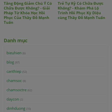
Tăng Động Giảm Chú Ý Có
Trẻ Tự Kỷ Có Chữa Được
Chữa Được Không? - Giải
Không? - Khám Phá Lộ
Pháp Từ Khóa Học Hồi
Trình Hồi Phục Kỳ Diệu
Phục Của Thầy Đỗ Mạnh
cùng Thầy Đỗ Mạnh Tuấn
Tuấn
Danh mục
bieuhien
(6)
blog
(97)
canthiep
(52)
chamsoc
(8)
chamsoctre
(62)
daycon
(2)
dinhduong
(16)