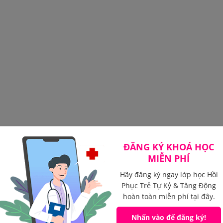
ĐĂNG KÝ KHOÁ HỌC
Chỉ dẫn
Trẻ thực hiện
MIỄN PHÍ
Hãy đăng ký ngay lớp học Hồi
(1)
Phục Trẻ Tự Kỷ & Tăng Động
(1)
Tiến đến đồ vật
Ngà
hoàn toàn miễn phí tại đây.
“Hãy
và chỉ vào đồ vật
Ngày trẻ
y
chỉ
đó.
tiếp
thu
hư
Nhấn vào để đăng ký!
vào.”
được
ớng