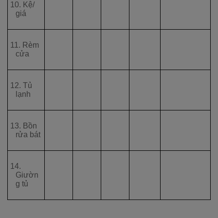
10. Kệ/
giá
11. Rèm
cửa
12. Tủ
lạnh
13. Bồn
rửa bát
14.
Giườn
g tủ