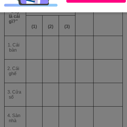
(2)
dẫn
(2).
Gọi tên đồ vật.
“Đây
là cái
gì?”
(1)
(2)
(3)
1. Cái
bàn
2. Cái
ghế
3. Cửa
sổ
4. Sàn
nhà