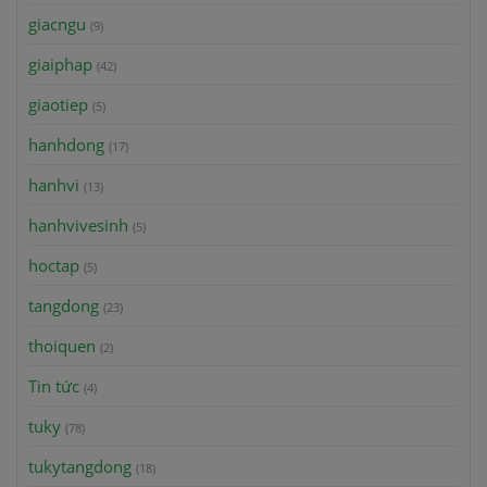
giacngu
(9)
giaiphap
(42)
giaotiep
(5)
hanhdong
(17)
hanhvi
(13)
hanhvivesinh
(5)
hoctap
(5)
tangdong
(23)
thoiquen
(2)
Tin tức
(4)
tuky
(78)
tukytangdong
(18)