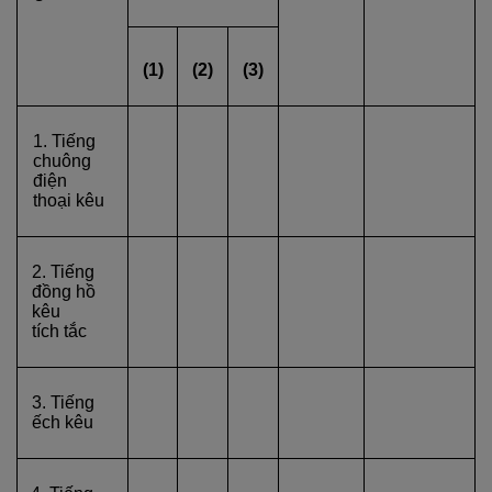
(1)
(2)
(3)
1. Tiếng
chuông
điện
thoại kêu
2. Tiếng
đồng hồ
kêu
tích tắc
3. Tiếng
ếch kêu