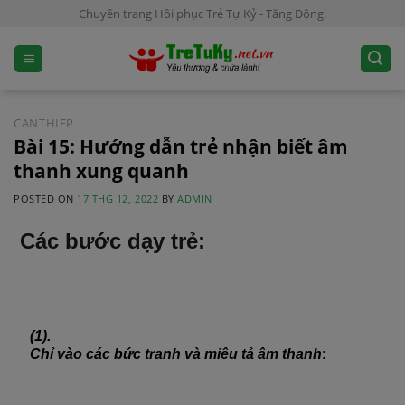
S
Chuyên trang Hồi phục Trẻ Tự Kỷ - Tăng Động.
k
i
p
t
o
CANTHIEP
c
Bài 15: Hướng dẫn trẻ nhận biết âm
o
thanh xung quanh
n
POSTED ON
17 THG 12, 2022
BY
ADMIN
t
e
Các bước dạy trẻ:
n
t
(1).
Chỉ vào các bức tranh và miêu tả âm thanh
: