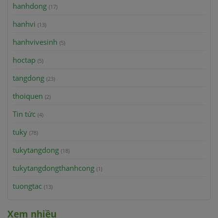
hanhdong
(17)
hanhvi
(13)
hanhvivesinh
(5)
hoctap
(5)
tangdong
(23)
thoiquen
(2)
Tin tức
(4)
tuky
(78)
tukytangdong
(18)
tukytangdongthanhcong
(1)
tuongtac
(13)
Xem nhiều