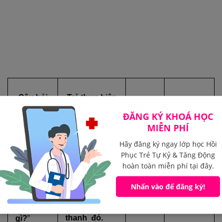
Câu hỏi
Trẻ thực hiện
ĐĂNG KÝ KHOÁ HỌC
MIỄN PHÍ
(1) Chỉ vào
đúng bức
Hãy đăng ký ngay lớp học Hồi
Phục Trẻ Tự Kỷ & Tăng Động
tranh
(1)
miêu tả âm
hoàn toàn miễn phí tại đây.
Ngày
Ngày trẻ
và (2):
thanh vừa
hướng
tiếp thu
“
Con
nghe.
dẫn
được
Nhấn vào để đăng ký!
vừa
(2) Nói được
nghe
tên âm
thấy
thanh đó.
gì?
”