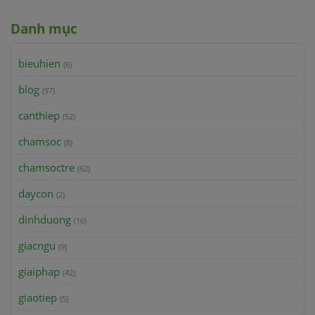
Danh mục
bieuhien
(6)
blog
(97)
canthiep
(52)
chamsoc
(8)
chamsoctre
(62)
daycon
(2)
dinhduong
(16)
giacngu
(9)
giaiphap
(42)
giaotiep
(5)