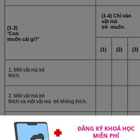
(1-4) Chỉ vào
vật mà
trẻ muốn.
(1-3)
“
Con
muốn cái gì?
”
(1)
(2)
(3)
1. Một vật mà trẻ
thích.
2. Một vật mà trẻ
thích và một vật mà trẻ không thích.
3. Một vật mà trẻ
ĐĂNG KÝ KHOÁ HỌC
thích và một vật mà trẻ không thích
để lên bàn.
MIỄN PHÍ