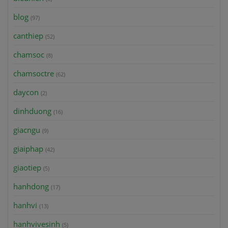
blog
(97)
canthiep
(52)
chamsoc
(8)
chamsoctre
(62)
daycon
(2)
dinhduong
(16)
giacngu
(9)
giaiphap
(42)
giaotiep
(5)
hanhdong
(17)
hanhvi
(13)
hanhvivesinh
(5)