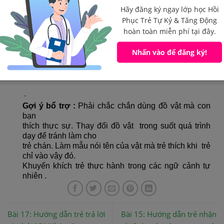
Hãy đăng ký ngay lớp học Hồi
Phục Trẻ Tự Kỷ & Tăng Động
4. Không gợi ý bằng
lời nói.
hoàn toàn miễn phí tại đây.
Nhấn vào để đăng ký!
∙
Gợi ý bổ trợ :
Phải chắc chắn dùng đồ vật mà con
bạn
thích thực sự. Thay đổi đồ vật trong suốt quá trình
dạy để tránh làm cho
trẻ chán. Làm mẫu nói tên của vật mà trẻ thích khi trẻ
chỉ vào vậy đó.
Khuyến khích trẻ thực hành trong các ngữ cảnh tự
nhiên .
Bài 17: Hướng dẫn trẻ trả lời
Bài 15: Hướng dẫn trẻ nhận