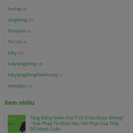
hoctap
(5)
tangdong
(23)
thoiquen
(2)
Tin tức
(4)
tuky
(78)
tukytangdong
(18)
tukytangdongthanhcong
(1)
tuongtac
(13)
Xem nhiều
Tăng Động Giảm Chú Ý Có Chữa Được Không?
- Giải Pháp Từ Khóa Học Hồi Phục Của Thầy
Đỗ Mạnh Tuấn