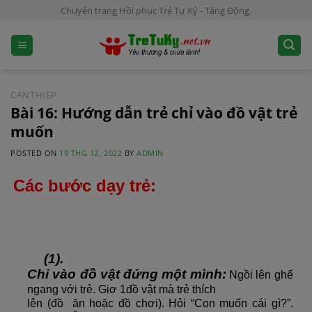
S
Chuyên trang Hồi phục Trẻ Tự Kỷ - Tăng Động.
k
i
p
t
o
CANTHIEP
c
Bài 16: Hướng dẫn trẻ chỉ vào đồ vật trẻ
o
muốn
n
POSTED ON
19 THG 12, 2022
BY
ADMIN
t
e
Các bước dạy trẻ:
n
t
(1).
Chỉ vào đồ vật đứng một mình:
Ngồi lên ghế
ngang với trẻ. Giơ 1đồ vật mà trẻ thích
lên (đồ ăn hoặc đồ chơi). Hỏi “Con muốn cái gì?”.