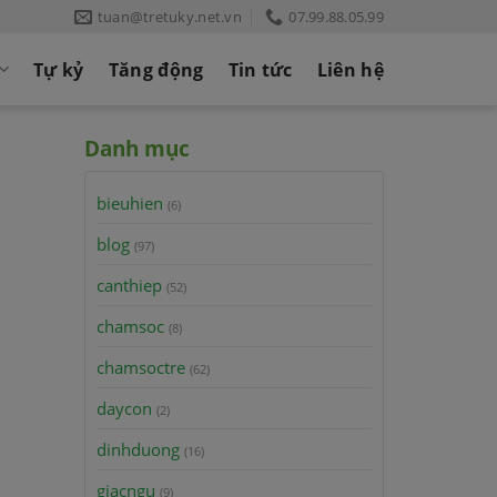
tuan@tretuky.net.vn
07.99.88.05.99
Tự kỷ
Tăng động
Tin tức
Liên hệ
Danh mục
bieuhien
(6)
blog
(97)
canthiep
(52)
chamsoc
(8)
chamsoctre
(62)
daycon
(2)
dinhduong
(16)
giacngu
(9)