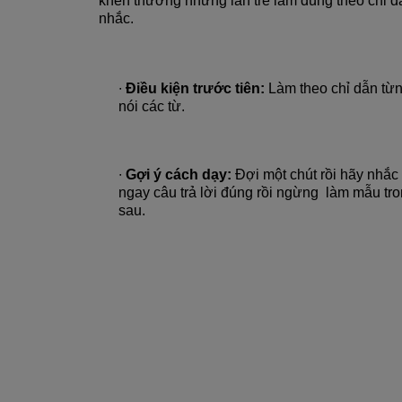
khen thưởng những lần trẻ làm đúng theo chỉ d
nhắc.
∙
Điều kiện trước tiên:
Làm theo chỉ dẫn từ
nói các từ.
∙
Gợi ý cách dạy:
Đợi một chút rồi hãy nhắc
ngay câu trả lời đúng rồi ngừng làm mẫu tr
sau.