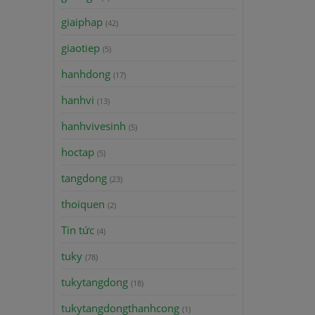
giaiphap
(42)
giaotiep
(5)
hanhdong
(17)
hanhvi
(13)
hanhvivesinh
(5)
hoctap
(5)
tangdong
(23)
thoiquen
(2)
Tin tức
(4)
tuky
(78)
tukytangdong
(18)
tukytangdongthanhcong
(1)