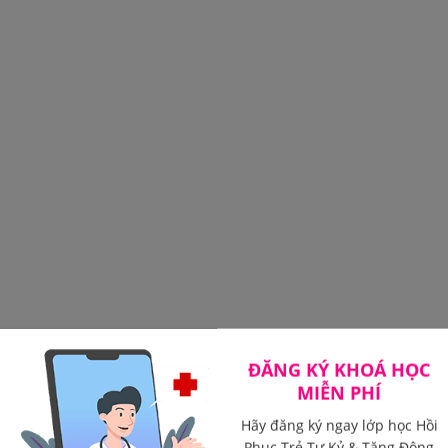
ĐĂNG KÝ KHOÁ HỌC
MIỄN PHÍ
Hãy đăng ký ngay lớp học Hồi
Phục Trẻ Tự Kỷ & Tăng Động