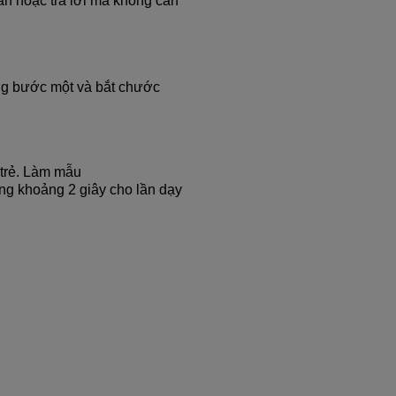
ẫn hoặc trả lời mà không cần
ng bước một và bắt chước
 trẻ. Làm mẫu
ong khoảng 2 giây cho lần dạy