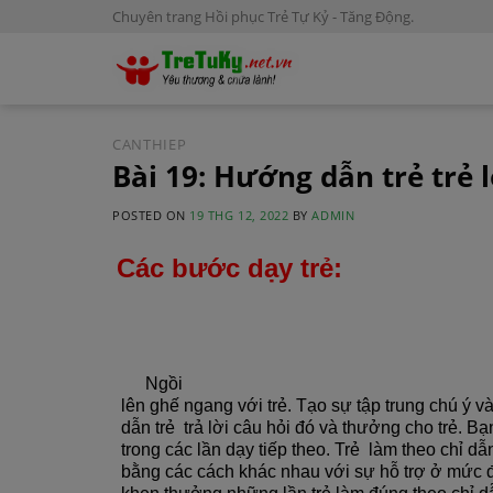
S
Chuyên trang Hồi phục Trẻ Tự Kỷ - Tăng Động.
k
i
p
t
o
CANTHIEP
Bài 19: Hướng dẫn trẻ trẻ
c
o
POSTED ON
19 THG 12, 2022
BY
ADMIN
n
t
Các bước dạy trẻ:
e
n
t
Ngồi
lên ghế ngang với trẻ. Tạo sự tập trung chú ý v
dẫn trẻ trả lời câu hỏi đó và thưởng cho trẻ. Bạn
trong các lần dạy tiếp theo. Trẻ làm theo chỉ dẫ
bằng các cách khác nhau với sự hỗ trợ ở mức đ